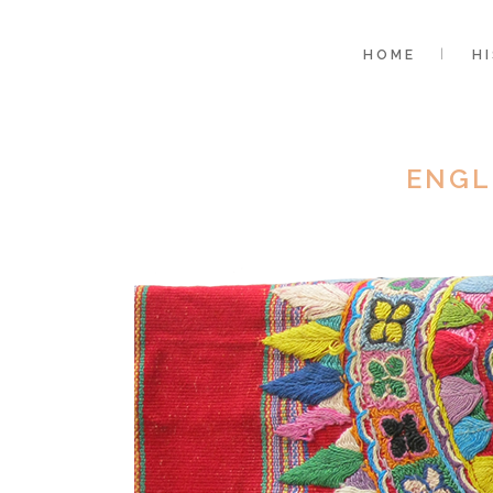
HOME
H
ENGL