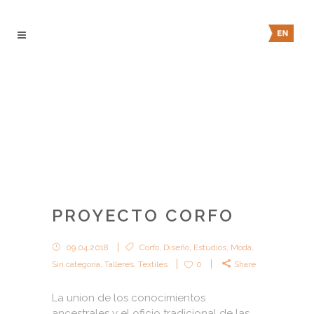
PROYECTO CORFO
09.04.2018
Corfo
,
Diseño
,
Estudios
,
Moda
,
Sin categoría
,
Talleres
,
Textiles
0
Share
La union de los conocimientos
ancestrales y el oficio tradicional de las