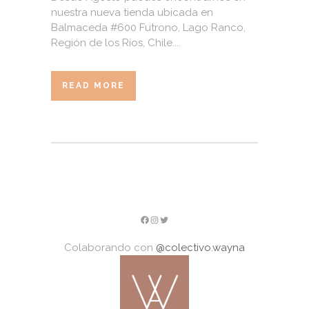
nuestra nueva tienda ubicada en
Balmaceda #600 Futrono, Lago Ranco,
Región de los Ríos, Chile....
READ MORE
Facebook
Instagram
Twitter
Colaborando con
@colectivo.wayna